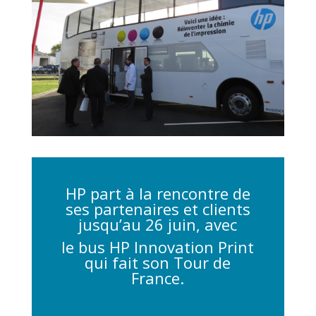
HP part à la rencontre de
ses partenaires et clients
jusqu’au 26 juin, avec
le bus HP Innovation Print
qui fait son Tour de
France.